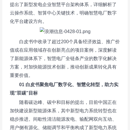
提出了新型发电企业智慧平台架构体系，详细解析了
云操作系统、智算中心关键技术，明确智慧电厂数字
化平台建设方向。
白皮书中收录了超过200个具备经济效益、推广价
值或在应用领域存在创新亮点的项目案例，深度解读
了新能源体系下，智慧电厂全链条产业的数字化解决
方案，对加快能源技术创新，推动创新成果转化具有
重要价值。
01 白皮书聚焦电厂数字化、智慧化转型，助力实
现“双碳”目标
随着碳达峰、碳中和目标的提出，目前中国正在
加快建设新型能源体系，其中新型电力系统转型也在
稳步推进。间歇性清洁能源发电、输配网双向互动、
用户侧有源化、储能调节和平衡构成了新型电力系统