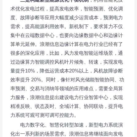
术优化发电过程，提高发电效率，智能预测、优化调
度、故障诊断等应用大幅度减少运营成本，预测电力
需求，提高能源利用效率。新机制下，要求算力不仅
集中在云端数据中心，也要向边缘数据中心和边缘计
算单元延伸。浪潮信息边缘计算在电力行业已经有了
很多的深化应用，比如，风力发电智能运维场景，通
过边缘算力智能调控风机叶片倾角、转速，实现发电
量提升10%，降低运营成本20%以上，风机故障诊断
效率提升 20%。同时，像针对风光储能智能协同、功
率预测、交易与消纳等领域的应用难点，需要全局算
力服务，浪潮信息提出建设电力行业智算中心，实现
精准反映、状态及时、全域计算、协同联动，提升电
力系统可观可测可调可控能力。
电力数字化、智慧化转型加速，新型电力系统演
化出一系列新的场景需求。浪潮信息将继续面向发电