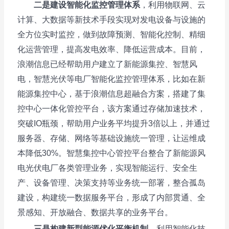
二是建设智能化监控管理体系
，利用物联网、云
计算、大数据等新技术手段实现对发电设备与设施的
全方位实时监控，做到故障预测、智能化控制、精细
化运营管理，提高发电效率、降低运营成本。目前，
浪潮信息已经帮助用户建立了新能源集控、智慧风
电，智慧光伏等电厂智能化监控管理体系，比如在新
能源集控中心，基于浪潮信息超融合方案，搭建了集
控中心一体化管控平台，该方案通过存储加速技术，
突破IO瓶颈，帮助用户业务平均提升3倍以上，并通过
服务器、存储、网络等基础设施统一管理，让运维成
本降低30%。智慧集控中心管控平台整合了新能源风
电光伏电厂各类管理业务，实现智能运行、安全生
产、设备管理、决策支持等业务统一部署，整合孤岛
建设，构建统一数据服务平台，形成了内部贯通、全
景感知、开放融合、数据共享的业务平台。
三是构建新型能源优化平衡机制
，利用智能化技